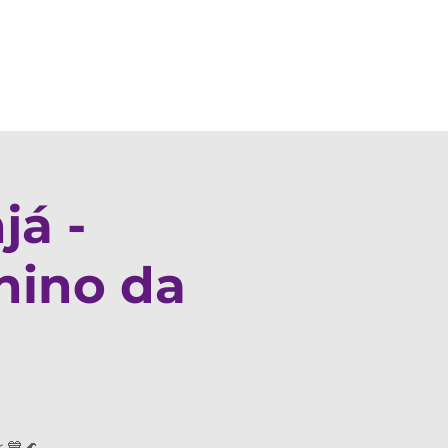
aturas
Blog
já -
nino da
 💙🌊