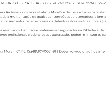
JAH-BR 7085 - CRTH-BR 7086 - ABRAD 1259 - STT-03150-001-692
esa Radiônica dos Tronos Fatima Moral­® é de uso exclusivo para a
rizada a multiplicação de quaisquer conteúdos apresentados na forma
ático sem autorização expressa da detentora dos direitos autorais (F
os reservados. Os cursos e materiais são registrados na Biblioteca Nac
nte profissionais credenciados e autorizados podem ministrar os cu
 Moral | CNPJ: 15.989.107/0001-81 |
Desenvolvido orgulhosamen