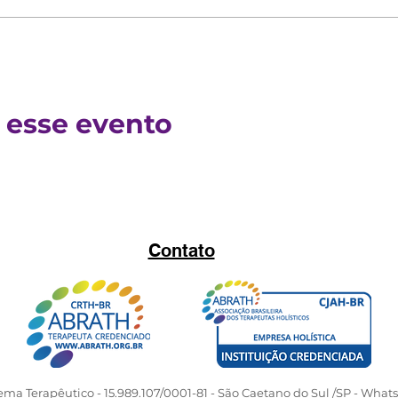
 esse evento
Contato
tema Terapêutico - 15.989.107/0001-81 - São Caetano do Sul /SP - What