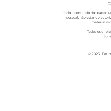
C
Todo o conteúdo dos cursos M
​pessoal, não estando auto
material did
Todos os direit
Some
© 2023 Fatima