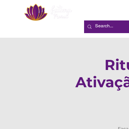
Sobre Mim
Rit
Ativaç
Faça