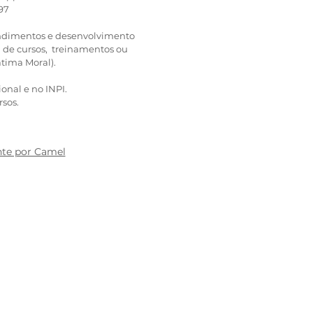
97
tendimentos e desenvolvimento
 de cursos, treinamentos ou
átima Moral).
ional e no INPI.
rsos.
te por Camel