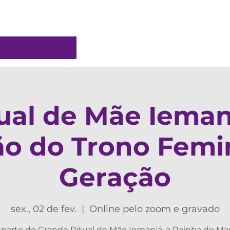
Atendimentos
Magia Divina
Clubes Assin
ual de Mãe Ieman
ão do Trono Femi
Geração
sex., 02 de fev.
  |  
Online pelo zoom e gravado
 parte do Grande Ritual de Mãe Iemanjá, a Rainha do Mar