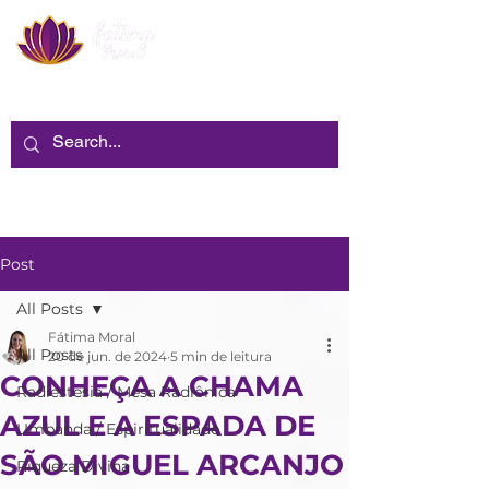
Post
All Posts
Fátima Moral
All Posts
20 de jun. de 2024
5 min de leitura
CONHEÇA A CHAMA
Radiestesia / Mesa Radiônica
AZUL E A ESPADA DE
Umbanda / Espiritualidade
SÃO MIGUEL ARCANJO
Riqueza Divina