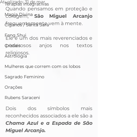
Atualizado:
31 de mar.
Terapias Integrativas
Quando pensamos em proteção e 
Magia Divina
coragem, 
São Miguel Arcanjo
frequentemente vem à mente. 
Ciganos / Santa Sara
Feng Shui
Ele é um dos mais reverenciados e 
poderosos anjos nos textos 
Cristais
religiosos. 
Astrologia
Mulheres que correm com os lobos
Sagrado Feminino
Orações
Rubens Saraceni
Dois dos símbolos mais 
reconhecidos associados a ele são a 
Chama Azul e a Espada de São 
Miguel Arcanjo. 