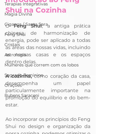
Terapias Integrativas
Shui na Cozinha
Magia Divina
Ciganos / Santa Sara
O 
Feng Shui
, a antiga prática 
chinesa de harmonização de 
Feng Shui
energia, pode ser aplicado a todas 
Cristais
as áreas das nossas vidas, incluindo 
as nossas casas e os espaços 
Astrologia
dentro delas. 
Mulheres que correm com os lobos
Sagrado Feminino
A cozinha,
 como coração da casa, 
desempenha um papel 
Orações
particularmente importante na 
Rubens Saraceni
promoção do equilíbrio e do bem-
estar. 
Ao incorporar os princípios do Feng 
Shui no design e organização da 
nossa cozinha, podemos otimizar o 