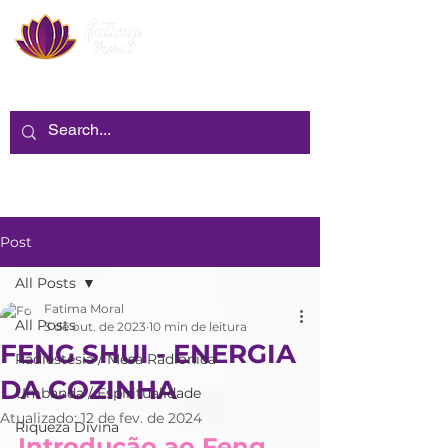
Post
All Posts
Fatima Moral
All Posts
3 de out. de 2023
10 min de leitura
FENG SHUI - ENERGIA
Radiestesia / Mesa Radiônica
DA COZINHA
Umbanda / Espiritualidade
Atualizado:
12 de fev. de 2024
Riqueza Divina
Introdução ao Feng 