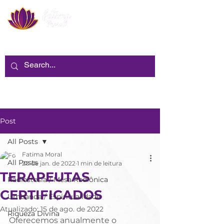
Post
All Posts
Fatima Moral
All Posts
20 de jan. de 2022
1 min de leitura
TERAPEUTAS
Radiestesia / Mesa Radiônica
CERTIFICADOS
Umbanda / Espiritualidade
Atualizado:
15 de ago. de 2022
Riqueza Divina
Oferecemos anualmente o 