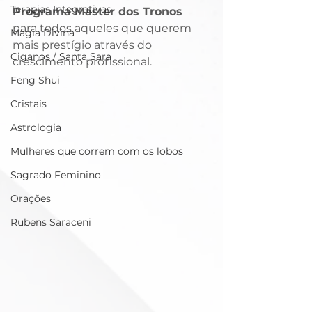
Terapias Integrativas
Programa Master dos Tronos
para todos aqueles que querem 
Magia Divina
mais prestígio através do 
Ciganos / Santa Sara
crescimento profissional. 
Feng Shui
Cristais
Astrologia
Mulheres que correm com os lobos
Sagrado Feminino
Orações
Rubens Saraceni