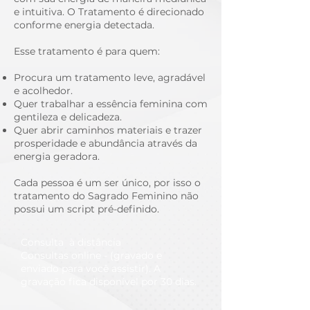
e intuitiva. O Tratamento é direcionado
conforme energia detectad
a.
Esse tratamento é para quem:
Procura um tratamento leve, agradável
e acolhedor.
Quer trabalhar a essência feminina com
gentileza e delicadeza.
Quer abrir caminhos materiais e trazer
prosperidade e abundância através da
energia geradora.
Cada pessoa é um ser único, por isso o
tratamento do Sagrado Feminino não
possui um script pré-definido.
Consulta à distância
Consultas online - (gravado e
enviado para você assistir). A
gravação fica disponível por 30 dias.