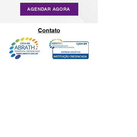
AGENDAR AGORA
Contato
Fatima Moral - Sistema Terapêutico -
15.989.107
/0001-81 - São Caetano do Sul /SP -
WhatsApp
11-9-5692-8549
CJAH-BR 7085 - CRTH-BR 7086 - ABRAD
1259 - STT-03150-001-69297
Todo o conteúdo dos cursos Mesa Radiônica
dos Tronos Fatima Moral­® é de uso exclusivo
para atendimentos e desenvolvimento
​pessoal, não estando autorizada a
multiplicação de quaisquer conteúdos