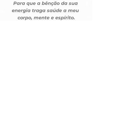
Para que a bênção da sua 
energia traga saúde a meu 
corpo, mente e espírito.
Minha “Doce Mamãe Oxum” 
afaste dos meus caminhos 
aqueles que desejam prejudicar-
me, Senhora “Dona do Ouro“, 
com sua rica energia aproxima 
dos meus caminhos a 
prosperidade, para que nada 
falte a minha vida e dos meus 
familiares.
Para que as boas vibrações 
espirituais da “Senhora das 
Águas Doces“
Estejam ao meu lado durante 
todo o dia, eu rezo a Oxum, Ora 
Yê Yê Ô!”