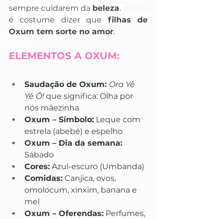
sempre cuidarem da 
beleza
. 
é costume dizer que 
filhas de 
Oxum tem sorte no amor
.
ELEMENTOS A OXUM:
Saudação de Oxum: 
Ora Yê 
Yê Ô!
 que significa: Olha por 
nós mãezinha
Oxum – Símbolo:
 Leque com 
estrela (abebé) e espelho
Oxum – Dia da semana:
Sábado
Cores:
 Azul-escuro (Umbanda)
Comidas:
 Canjica, ovos, 
omolocum, xinxim, banana e 
mel
Oxum – Oferendas:
 Perfumes, 