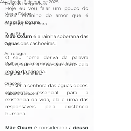
Atualizado:
6 de out. de 2025
Terapias Integrativas
Hoje eu vou falar um pouco do 
Magia Divina
orixá feminino do amor que é
Mamãe Oxum
.
Ciganos / Santa Sara
Feng Shui
Mãe Oxum
 é a rainha soberana das 
águas das cachoeiras. 
Cristais
Astrologia
O seu nome deriva da palavra 
Mulheres que correm com os lobos
Osun, que é um rio que corre pela 
região da Nigéria. 
Sagrado Feminino
Orações
Por ser a senhora das águas doces, 
elemento essencial para a 
Rubens Saraceni
existência da vida, ela é uma das 
responsáveis pela existência 
humana.
Mãe Oxum
 é considerada a 
deusa 