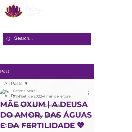
Post
All Posts
Fatima Moral
All Posts
9 de set. de 2022
4 min de leitura
MÃE OXUM | A DEUSA
Radiestesia / Mesa Radiônica
DO AMOR, DAS ÁGUAS
Umbanda / Espiritualidade
E DA FERTILIDADE 💖
Riqueza Divina