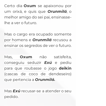
Certo dia 
Oxum 
se apaixonou por 
um orixá, e quis que 
Orunmilá
, o 
melhor amigo do sei pai, ensinasse-
lhe a ver o futuro.
Mas o cargo era ocupado somente 
por homens e 
Orunmilá
 recusou a 
ensinar os segredos de ver o futuro.
Mas, 
Oxum
 não satisfeita, 
conseguiu seduzir 
Exú
 e pediu 
para que roubasse o jogo 
deikin 
(cascas de coco de dendeseiro) 
que pertencia a 
Orunmilá.
Mas 
Exú
 recusar-se a atender o seu 
pedido.