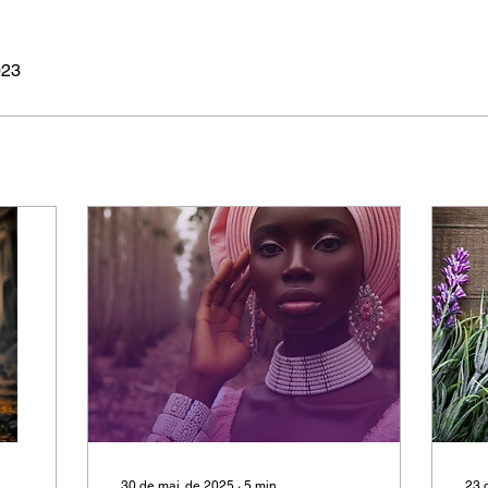
023
30 de mai. de 2025
∙
5
min
23 