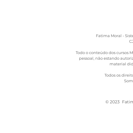
nome já diz muito: Tranca
Ruas, aquele que tem o
poder de abrir ou trancar
caminhos, de proteger os
seus médiuns e
consulentes contra...
Fatima Moral - Sis
C
Todo o conteúdo dos cursos M
​pessoal, não estando auto
material did
Todos os direit
Some
© 2023 Fatima