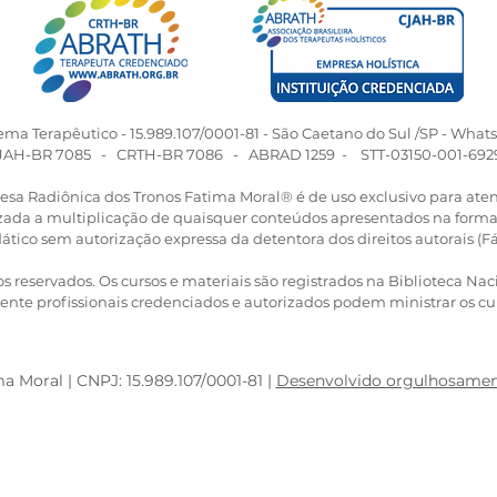
da coragem e da honra.
Quem é Mãe Obá? Mãe
Obá é uma dos Orixás
femininas mais intensas e
determinadas do
panteão...
tema Terapêutico - 15.989.107/0001-81 - São Caetano do Sul /SP - What
JAH-BR 7085 - CRTH-BR 7086 - ABRAD 1259 - STT-03150-001-692
esa Radiônica dos Tronos Fatima Moral­® é de uso exclusivo para a
rizada a multiplicação de quaisquer conteúdos apresentados na forma
ático sem autorização expressa da detentora dos direitos autorais (F
os reservados. Os cursos e materiais são registrados na Biblioteca Nac
nte profissionais credenciados e autorizados podem ministrar os cu
 Moral | CNPJ: 15.989.107/0001-81 |
Desenvolvido orgulhosamen