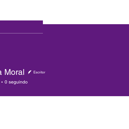
Atendimentos
Magia Divina
Clubes Assin
a Moral
Escritor
0
seguindo