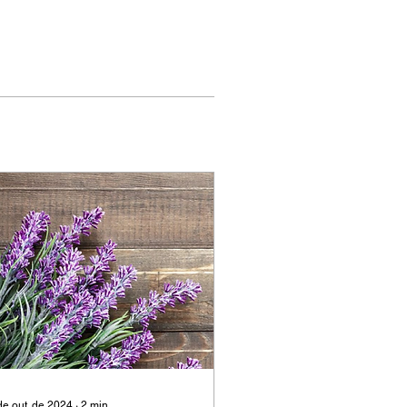
de out. de 2024
∙
2
min