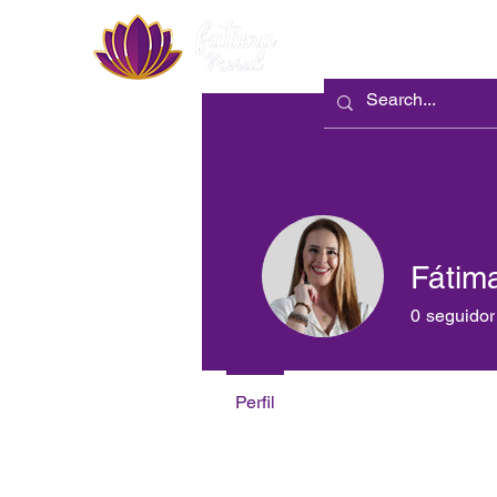
Sobre Mim
Fátim
0
seguidor
Perfil