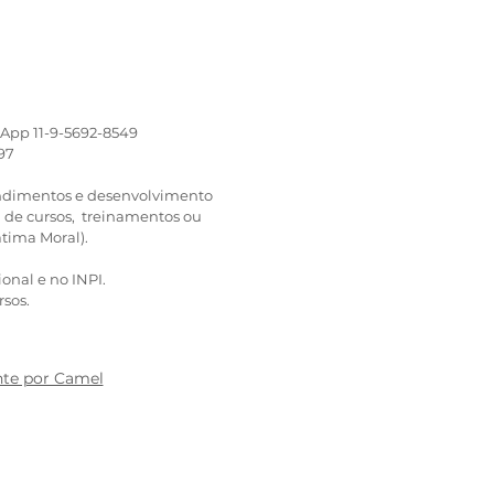
sApp 11-9-5692-8549
97
tendimentos e desenvolvimento
 de cursos, treinamentos ou
átima Moral).
ional e no INPI.
rsos.
te por Camel