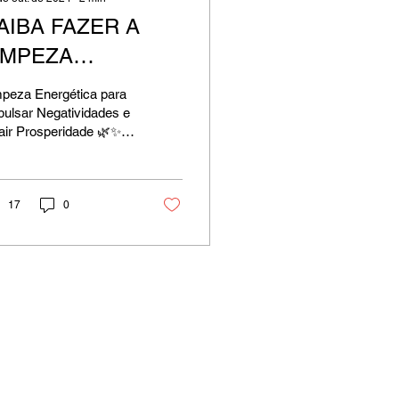
AIBA FAZER A
IMPEZA
NERGÉTICA DO
mpeza Energética para
EU LAR
ulsar Negatividades e
air Prosperidade 🌿✨
ter a energia do seu
 equilibrada é essencial
a que...
17
0