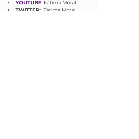
YOUTUBE
: Fátima Moral
TWITTER:
  Fátima Moral
WHATSAPP
: Equipe Sistema 
Terapêutico dos Tronos Fátima 
Moral
TIKTOK
: Fátima Moral Oficial
LINKEDIN
: Fátima Moral
Umbanda e Espiritualidade
Umbanda / Espiritualidade
Ver tudo
Posts recentes