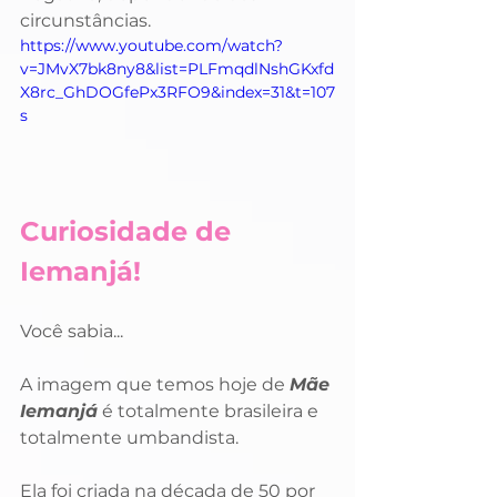
circunstâncias. 
https://www.youtube.com/watch?
v=JMvX7bk8ny8&list=PLFmqdlNshGKxfd
X8rc_GhDOGfePx3RFO9&index=31&t=107
s
Curiosidade de 
Iemanjá!
Você sabia...
A imagem que temos hoje de 
Mãe 
Iemanjá
 é totalmente brasileira e 
totalmente umbandista. 
Ela foi criada na década de 50 por 