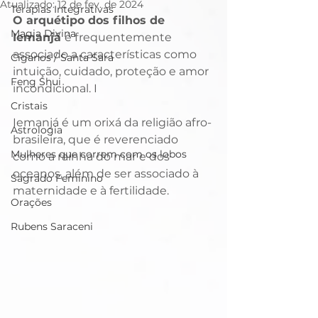
Atualizado:
12 de fev. de 2024
Terapias Integrativas
O arquétipo dos filhos de 
Magia Divina
Iemanjá 
é frequentemente 
associado a características como 
Ciganos / Santa Sara
intuição, cuidado, proteção e amor 
Feng Shui
incondicional. I
Cristais
Iemanjá é um orixá da religião afro-
Astrologia
brasileira, que é reverenciado 
Mulheres que correm com os lobos
como a rainha do mar e dos 
oceanos, além de ser associado à 
Sagrado Feminino
maternidade e à fertilidade.
Orações
Rubens Saraceni