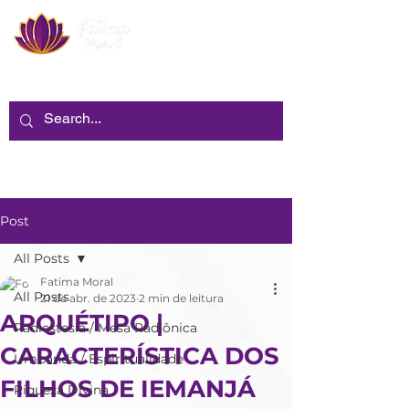
Post
All Posts
Fatima Moral
All Posts
21 de abr. de 2023
2 min de leitura
ARQUÉTIPO |
Radiestesia / Mesa Radiônica
CARACTERÍSTICA DOS
Umbanda / Espiritualidade
FILHOS DE IEMANJÁ
Riqueza Divina