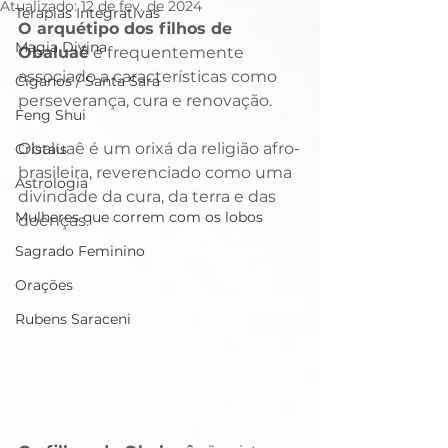
Atualizado:
12 de fev. de 2024
Terapias Integrativas
O arquétipo dos filhos de 
Magia Divina
Obaluaê
 é frequentemente 
associado a características como 
Ciganos / Santa Sara
perseverança, cura e renovação. 
Feng Shui
Obaluaê é um orixá da religião afro-
Cristais
brasileira, reverenciado como uma 
Astrologia
divindade da cura, da terra e das 
Mulheres que correm com os lobos
doenças.
Sagrado Feminino
Orações
Rubens Saraceni