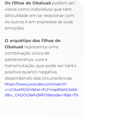
Os filhos de Obaluaê
 podem ser 
vistos como indivíduos que têm 
dificuldade em se relacionar com 
os outros e em expressar as suas 
emoções.
O arquétipo dos filhos de 
Obaluaê
 representa uma 
combinação única de 
perseverança, cura e 
transmutação, que pode ser tanto 
positiva quanto negativa, 
dependendo das circunstâncias. 
https://www.youtube.com/watch?
v=cCXwMlOitlY&list=PLFmqdlNshGKxfd
X8rc_GhDOGfePx3RFO9&index=16&t=17s