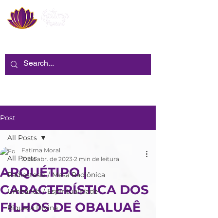
Post
All Posts
Fatima Moral
All Posts
21 de abr. de 2023
2 min de leitura
ARQUÉTIPO |
Radiestesia / Mesa Radiônica
CARACTERÍSTICA DOS
Umbanda / Espiritualidade
FILHOS DE OBALUAÊ
Riqueza Divina